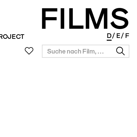
FILMS
D
E
F
PROJECT
UB
SITZUNGSZIMMER
INFOS
SERVICE
ms Portal
Vermietung
Überblick
Festival Agenda
ng
Resultate
Award Agenda
r Filmpreis
Short Film Library
Branchenlinks