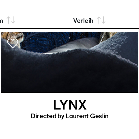
m
Verleih
LYNX
Directed by Laurent Geslin