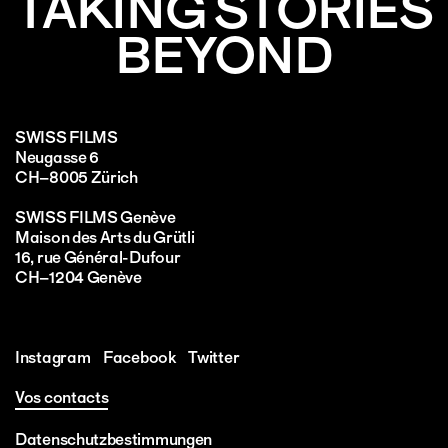
TAKING STORIES
BEYOND
SWISS FILMS
Neugasse 6
CH–8005 Zürich
SWISS FILMS Genève
Maison des Arts du Grütli
16, rue Général-Dufour
CH–1204 Genève
Instagram
Facebook
Twitter
Vos contacts
Datenschutzbestimmungen