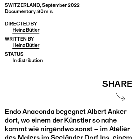
SWITZERLAND
, September 2022
Documentary, 90 min.
DIRECTED BY
Heinz Bütler
WRITTEN BY
Heinz Bütler
STATUS
In distribution
SHARE
Endo Anaconda begegnet Albert Anker
dort, wo einem der Künstler so nahe
kommt wie nirgendwo sonst – im Atelier
des Malers im Seeländer Dorf Ins, einem