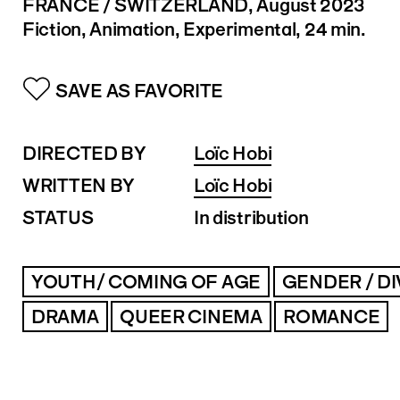
FRANCE / SWITZERLAND
, August 2023
Fiction, Animation, Experimental, 24 min.
SAVE AS FAVORITE
DIRECTED BY
Loïc Hobi
WRITTEN BY
Loïc Hobi
STATUS
In distribution
YOUTH/ COMING OF AGE
GENDER / DI
DRAMA
QUEER CINEMA
ROMANCE