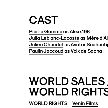
CAST
Pierre Gommé
as Alexx196
Julia Leblanc-Lacoste
as Mère d'A
Julien Chaudet
as Avatar Sachanti
Paulin Jaccoud
as Voix de Sacha
WORLD SALES 
WORLD RIGHT
WORLD RIGHTS
Venin Films