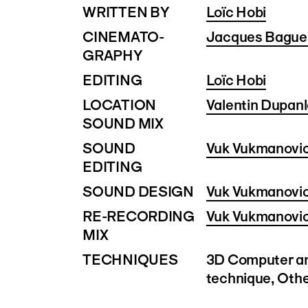
WRITTEN BY
Loïc Hobi
CINEMATO­
Jacques Bague
GRAPHY
EDITING
Loïc Hobi
LOCATION
Valentin Dupan
SOUND MIX
SOUND
Vuk Vukmanovi
EDITING
SOUND DESIGN
Vuk Vukmanovi
RE-RECORDING
Vuk Vukmanovi
MIX
TECHNIQUES
3D Computer an
technique, Oth