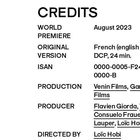
CREDITS
WORLD
August 2023
PREMIERE
ORIGINAL
French (english 
VERSION
DCP, 24 min.
ISAN
0000-0005-F24
0000-B
PRODUCTION
Venin Films
,
Gar
Films
PRODUCER
Flavien Giorda
,
Consuelo Fraue
Lauper
,
Loïc Ho
DIRECTED BY
Loïc Hobi