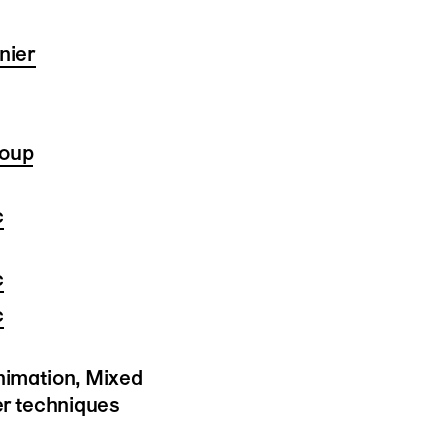
nier
loup
c
c
c
imation, Mixed
er techniques