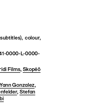
subtitles), colour,
1-0000-L-0000-
idi Films
,
Skopéô
Yann Gonzalez
,
nfelder
,
Stefan
bi