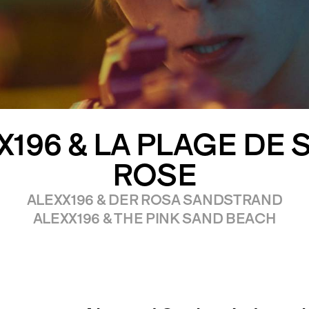
X196 & LA PLAGE DE 
ROSE
ALEXX196 & DER ROSA SANDSTRAND
ALEXX196 & THE PINK SAND BEACH