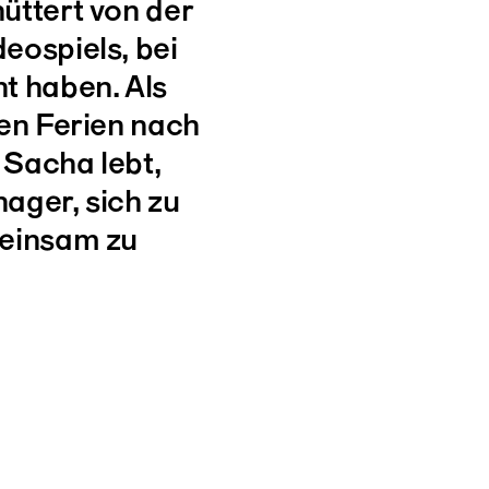
üttert von der
eospiels, bei
t haben. Als
den Ferien nach
 Sacha lebt,
ager, sich zu
meinsam zu