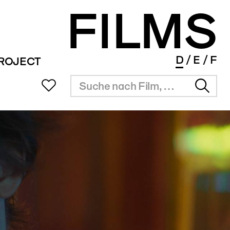
FILMS
D
E
F
PROJECT
UB
SITZUNGSZIMMER
INFOS
SERVICE
ms Portal
Vermietung
Überblick
Festival Agenda
ng
Resultate
Award Agenda
r Filmpreis
Short Film Library
Branchenlinks