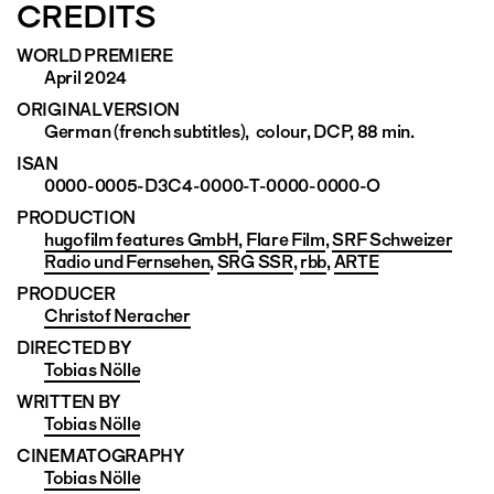
CREDITS
WORLD PREMIERE
April 2024
ORIGINAL VERSION
German (french subtitles), colour, DCP, 88 min.
ISAN
0000-0005-D3C4-0000-T-0000-0000-O
PRODUCTION
hugofilm features GmbH
,
Flare Film
,
SRF Schweizer
Radio und Fernsehen
,
SRG SSR
,
rbb
,
ARTE
PRODUCER
Christof Neracher
DIRECTED BY
Tobias Nölle
WRITTEN BY
Tobias Nölle
CINEMATO­GRAPHY
Tobias Nölle