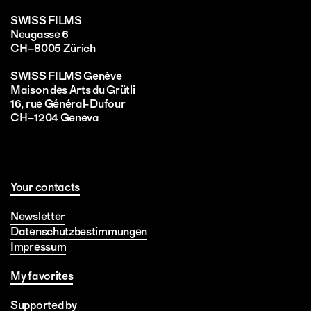
SWISS FILMS
Neugasse 6
CH–8005 Zürich
SWISS FILMS Genève
Maison des Arts du Grütli
16, rue Général-Dufour
CH–1204 Geneva
Your contacts
Newsletter
Datenschutzbestimmungen
Impressum
My favorites
Supported by