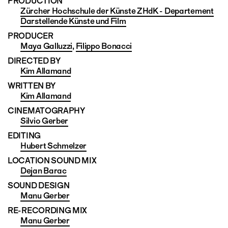
PRODUCTION
Zürcher Hochschule der Künste ZHdK - Departement
Darstellende Künste und Film
PRODUCER
Maya Galluzzi
,
Filippo Bonacci
DIRECTED BY
Kim Allamand
WRITTEN BY
Kim Allamand
CINEMATO­GRAPHY
Silvio Gerber
EDITING
Hubert Schmelzer
LOCATION SOUND MIX
Dejan Barac
SOUND DESIGN
Manu Gerber
RE-RECORDING MIX
Manu Gerber