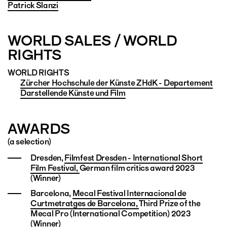
Patrick Slanzi
WORLD SALES / WORLD
RIGHTS
WORLD RIGHTS
Zürcher Hochschule der Künste ZHdK - Departement
Darstellende Künste und Film
AWARDS
(a selection)
Dresden,
Filmfest Dresden - International Short
Film Festival,
German film critics award 2023
(Winner)
Barcelona,
Mecal Festival Internacional de
Curtmetratges de Barcelona,
Third Prize of the
Mecal Pro (International Competition) 2023
(Winner)