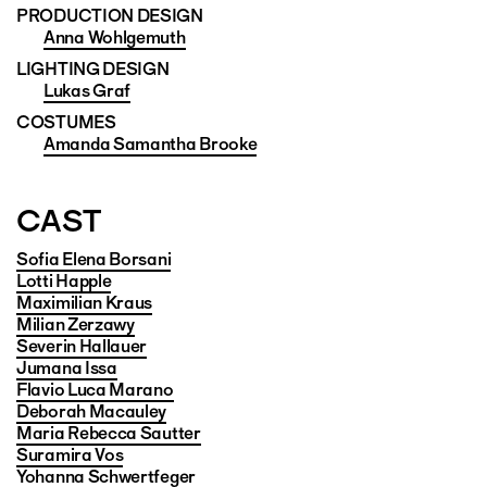
PRODUCTION DESIGN
Anna Wohlgemuth
LIGHTING DESIGN
Lukas Graf
COSTUMES
Amanda Samantha Brooke
CAST
Sofia Elena Borsani
Lotti Happle
Maximilian Kraus
Milian Zerzawy
Severin Hallauer
Jumana Issa
Flavio Luca Marano
Deborah Macauley
Maria Rebecca Sautter
Suramira Vos
Yohanna Schwertfeger