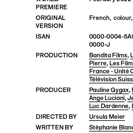
PREMIERE
ORIGINAL
French, colour,
VERSION
ISAN
0000-0004-5A
0000-J
PRODUCTION
Bandita Films
,
L
Pierre
,
Les Film
France - Unité
Télévision Suis
PRODUCER
Pauline Gygax
,
Ange Luciani
,
J
Luc Dardenne
,
DIRECTED BY
Ursula Meier
WRITTEN BY
Stéphanie Bla