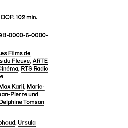
 DCP, 102 min.
9B-0000-6-0000-
es Films de
s du Fleuve
,
ARTE
 Cinéma
,
RTS Radio
se
Max Karli
,
Marie-
ean-Pierre und
Delphine Tomson
nchoud
,
Ursula