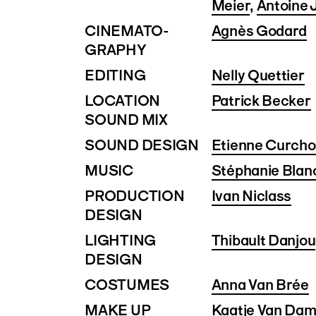
Meier
,
Antoine
CINEMATO­
Agnès Godard
GRAPHY
EDITING
Nelly Quettier
LOCATION
Patrick Becker
SOUND MIX
SOUND DESIGN
Etienne Curch
MUSIC
Stéphanie Bla
PRODUCTION
Ivan Niclass
DESIGN
LIGHTING
Thibault Danjou
DESIGN
COSTUMES
Anna Van Brée
MAKE UP
Kaatje Van Da