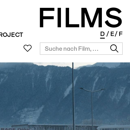
FILMS
D
E
F
PROJECT
UB
SITZUNGSZIMMER
INFOS
SERVICE
ms Portal
Vermietung
Überblick
Festival Agenda
ng
Resultate
Award Agenda
r Filmpreis
Short Film Library
Branchenlinks