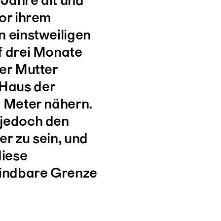
vor ihrem
n einstweiligen
f drei Monate
rer Mutter
Haus der
0 Meter nähern.
 jedoch den
er zu sein, und
diese
indbare Grenze