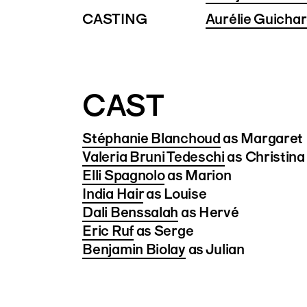
CASTING
Aurélie Guicha
CAST
Stéphanie Blanchoud
as Margaret
Valeria Bruni Tedeschi
as Christina
Elli Spagnolo
as Marion
India Hair
as Louise
Dali Benssalah
as Hervé
Eric Ruf
as Serge
Benjamin Biolay
as Julian