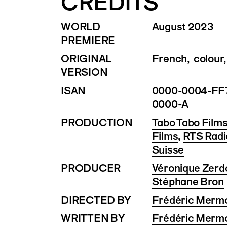
CREDITS
WORLD
August 2023
PREMIERE
ORIGINAL
French, colour,
VERSION
ISAN
0000-0004-FF7
0000-A
PRODUCTION
Tabo Tabo Film
Films
,
RTS Radio
Suisse
PRODUCER
Véronique Zerd
Stéphane Bron
DIRECTED BY
Frédéric Merm
WRITTEN BY
Frédéric Merm