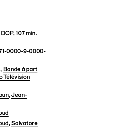
 DCP, 107 min.
1-0000-9-0000-
s
,
Bande à part
 Télévision
oun
,
Jean-
oud
oud
,
Salvatore