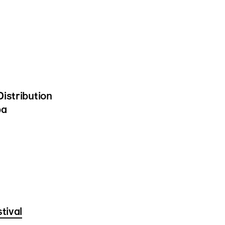
istribution
ba
tival