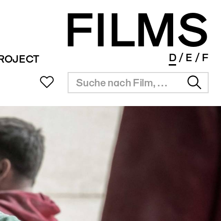
FILMS
D
E
F
PROJECT
UB
SITZUNGSZIMMER
INFOS
SERVICE
ms Portal
Vermietung
Überblick
Festival Agenda
ng
Resultate
Award Agenda
r Filmpreis
Short Film Library
Branchenlinks