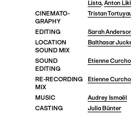
Lista
,
Anton Lik
CINEMATO­
Tristan Tortuya
GRAPHY
EDITING
Sarah Anderso
LOCATION
Balthasar Juck
SOUND MIX
SOUND
Etienne Curch
EDITING
RE-RECORDING
Etienne Curch
MIX
MUSIC
Audrey Ismaël
CASTING
Julia Bünter