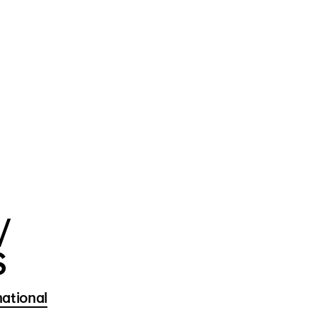
/
S
ational