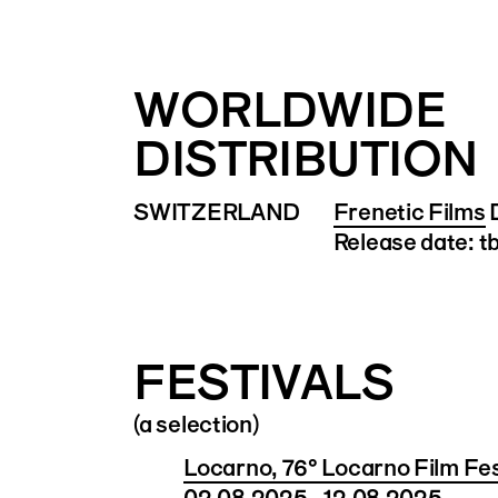
WORLDWIDE
DISTRIBUTION
SWITZERLAND
Frenetic Films
D
Release date: t
FESTIVALS
(a selection)
Locarno, 76° Locarno Film Fes
02.08.2025 - 12.08.2025