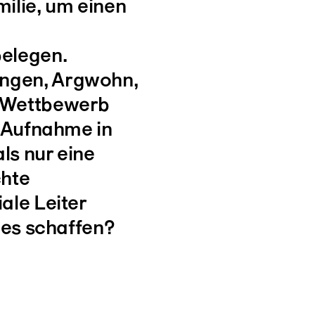
ilie, um einen
elegen.
ngen, Argwohn,
 Wettbewerb
e Aufnahme in
ls nur eine
chte
ale Leiter
 es schaffen?