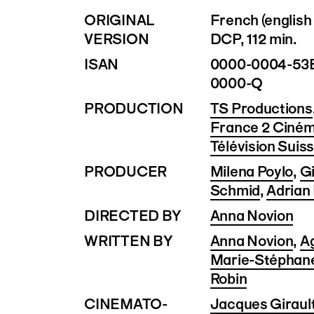
ORIGINAL
French (english 
VERSION
DCP, 112 min.
ISAN
0000-0004-53
0000-Q
PRODUCTION
TS Productions
France 2 Ciné
Télévision Suis
PRODUCER
Milena Poylo
,
Gi
Schmid
,
Adrian
DIRECTED BY
Anna Novion
WRITTEN BY
Anna Novion
,
A
Marie-Stéphane
Robin
CINEMATO­
Jacques Giraul