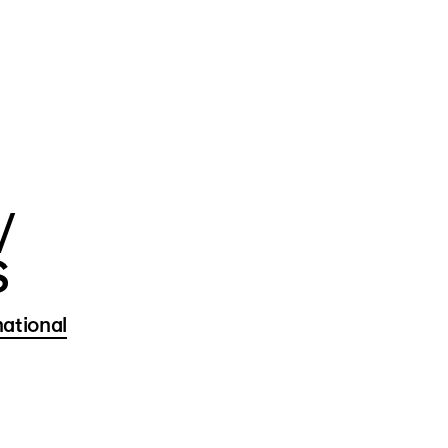
/
S
ational