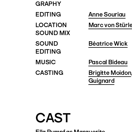
GRAPHY
EDITING
Anne Souriau
LOCATION
Marc von Stürl
SOUND MIX
SOUND
Béatrice Wick
EDITING
MUSIC
Pascal Bideau
CASTING
Brigitte Moidon
Guignard
CAST
Ella Rumpf
as Marguerite