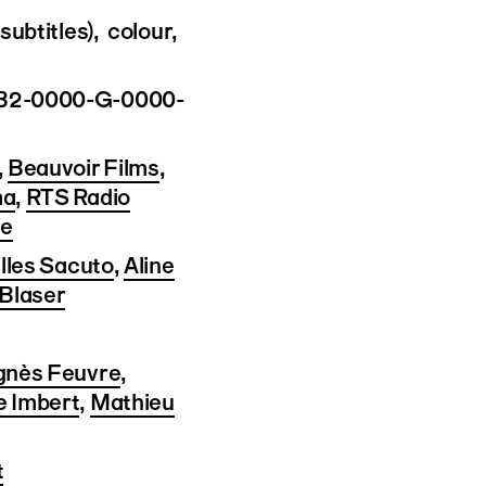
subtitles), colour,
B2-0000-G-0000-
,
Beauvoir Films
,
ma
,
RTS Radio
se
lles Sacuto
,
Aline
 Blaser
gnès Feuvre
,
 Imbert
,
Mathieu
t