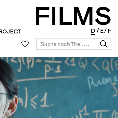
FILMS
D
E
F
PROJECT
UB
SITZUNGSZIMMER
INFOS
SERVICE
ms Portal
Vermietung
Überblick
Festival Agenda
ng
Resultate
Award Agenda
r Filmpreis
Short Film Library
Branchenlinks