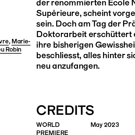
der renommierten École 
Supérieure, scheint vorge
sein. Doch am Tag der Prä
Doktorarbeit erschüttert e
vre
,
Marie-
ihre bisherigen Gewisshe
u Robin
beschliesst, alles hinter s
neu anzufangen.
CREDITS
WORLD
May 2023
PREMIERE