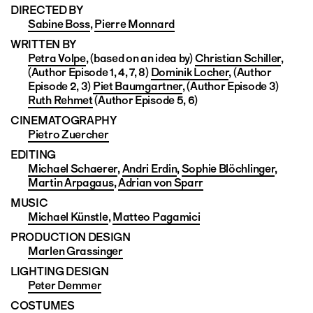
DIRECTED BY
Sabine Boss
,
Pierre Monnard
WRITTEN BY
Petra Volpe
, (based on an idea by)
Christian Schiller
,
(Author Episode 1, 4, 7, 8)
Dominik Locher
, (Author
Episode 2, 3)
Piet Baumgartner
, (Author Episode 3)
Ruth Rehmet
(Author Episode 5, 6)
CINEMATO­GRAPHY
Pietro Zuercher
EDITING
Michael Schaerer
,
Andri Erdin
,
Sophie Blöchlinger
,
Martin Arpagaus
,
Adrian von Sparr
MUSIC
Michael Künstle
,
Matteo Pagamici
PRODUCTION DESIGN
Marlen Grassinger
LIGHTING DESIGN
Peter Demmer
COSTUMES