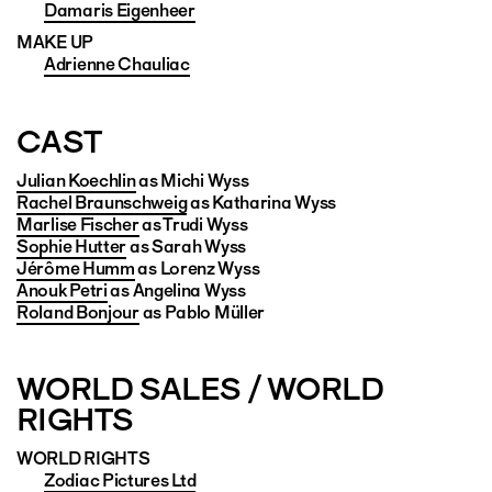
Damaris Eigenheer
MAKE UP
Adrienne Chauliac
CAST
Julian Koechlin
as Michi Wyss
Rachel Braunschweig
as Katharina Wyss
Marlise Fischer
as Trudi Wyss
Sophie Hutter
as Sarah Wyss
Jérôme Humm
as Lorenz Wyss
Anouk Petri
as Angelina Wyss
Roland Bonjour
as Pablo Müller
WORLD SALES / WORLD
RIGHTS
WORLD RIGHTS
Zodiac Pictures Ltd