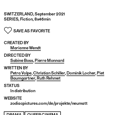
SWITZERLAND
, September 2021
SERIES, Fiction, 8x46min
SAVE AS FAVORITE
CREATED BY
Marianne Wendt
DIRECTED BY
Sabine Boss
,
Pierre Monnard
WRITTEN BY
Petra Volpe
,
Christian Schiller
,
Dominik Locher
,
Piet
Baumgartner
,
Ruth Rehmet
STATUS
In distribution
WEBSITE
zodiacpictures.com/de/projekte/neumatt
DRAMA
QUEER CINEMA