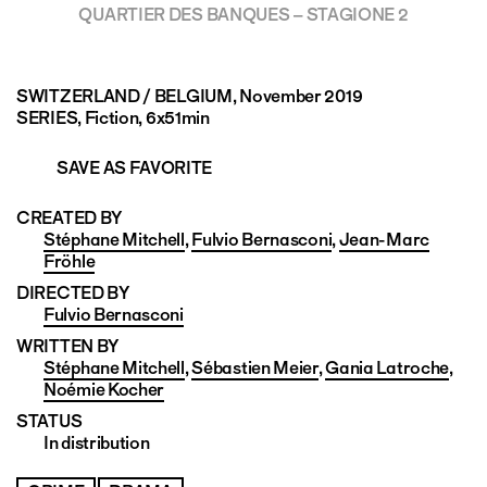
QUARTIER DES BANQUES – STAGIONE 2
SWITZERLAND / BELGIUM
, November 2019
SERIES, Fiction, 6x51min
SAVE AS FAVORITE
CREATED BY
Stéphane Mitchell
,
Fulvio Bernasconi
,
Jean-Marc
Fröhle
DIRECTED BY
Fulvio Bernasconi
WRITTEN BY
Stéphane Mitchell
,
Sébastien Meier
,
Gania Latroche
,
Noémie Kocher
STATUS
In distribution