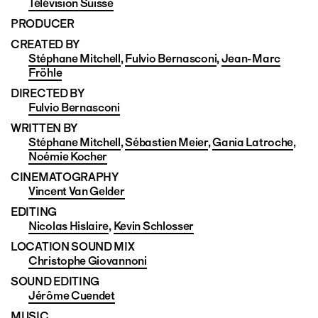
Télévision Suisse
PRODUCER
CREATED BY
Stéphane Mitchell
,
Fulvio Bernasconi
,
Jean-Marc
Fröhle
DIRECTED BY
Fulvio Bernasconi
WRITTEN BY
Stéphane Mitchell
,
Sébastien Meier
,
Gania Latroche
,
Noémie Kocher
CINEMATO­GRAPHY
Vincent Van Gelder
EDITING
Nicolas Hislaire
,
Kevin Schlosser
LOCATION SOUND MIX
Christophe Giovannoni
SOUND EDITING
Jérôme Cuendet
MUSIC