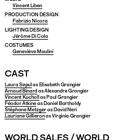
Vincent Liben
PRODUCTION DESIGN
Fabrizio Nicora
LIGHTING DESIGN
Jérôme Di Cola
COSTUMES
Geneviève Maulini
CAST
Laura Sepul
as Elisabeth Grangier
Arnaud Binard
as Alexandre Grangier
Vincent Kucholl
as Paul Grangier
Féodor Atkine
as Daniel Bartholdy
Stéphane Metzger
as David Neri
Lauriane Gillieron
as Virginia Grangier
WORLD SALES / WORLD