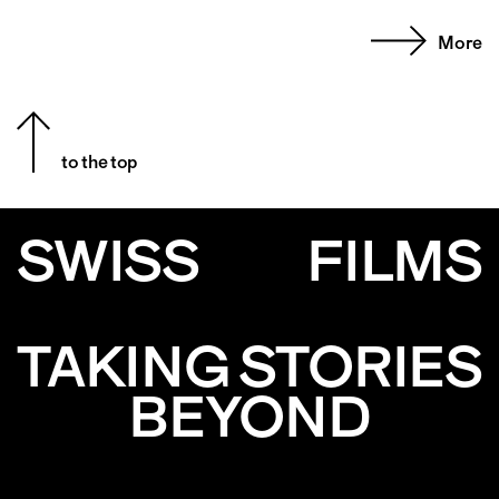
More
to the top
SWISS
FILMS
TAKING STORIES
BEYOND