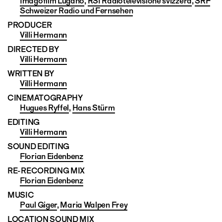
Imagofilm Lugano
,
RSI Radiotelevisione svizzera
,
SRF
Schweizer Radio und Fernsehen
PRODUCER
Villi Hermann
DIRECTED BY
Villi Hermann
WRITTEN BY
Villi Hermann
CINEMATO­GRAPHY
Hugues Ryffel
,
Hans Stürm
EDITING
Villi Hermann
SOUND EDITING
Florian Eidenbenz
RE-RECORDING MIX
Florian Eidenbenz
MUSIC
Paul Giger
,
Maria Walpen Frey
LOCATION SOUND MIX