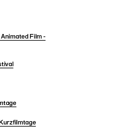
 Animated Film -
tival
lmtage
 Kurzfilmtage