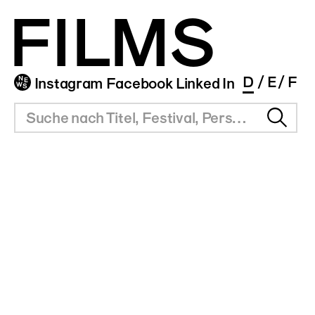
FILMS
D
E
F
Instagram
Facebook
Linked In
UB
SITZUNGSZIMMER
INFOS
SERVICE
ms Portal
Vermietung
Überblick
Festival Agenda
ng
Resultate
Award Agenda
r Filmpreis
Short Film Library
Branchenlinks