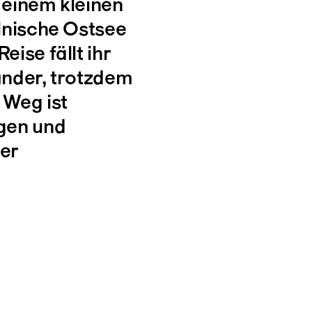
 einem kleinen
lnische Ostsee
ise fällt ihr
ander, trotzdem
 Weg ist
gen und
er