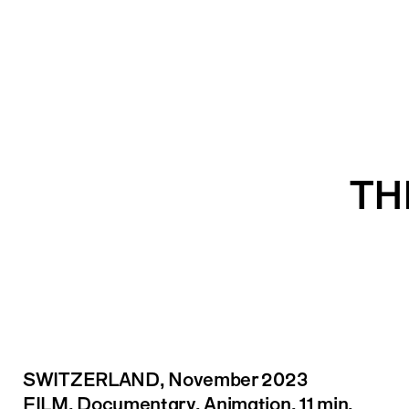
Logo
TH
SWITZERLAND
, November 2023
FILM, Documentary, Animation, 11 min.