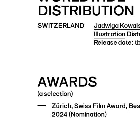
DISTRIBUTION
SWITZERLAND
Jadwiga Kowals
Illustration
Dist
Release date: t
AWARDS
(a selection)
Zürich, Swiss Film Award,
Bes
2024 (Nomination)