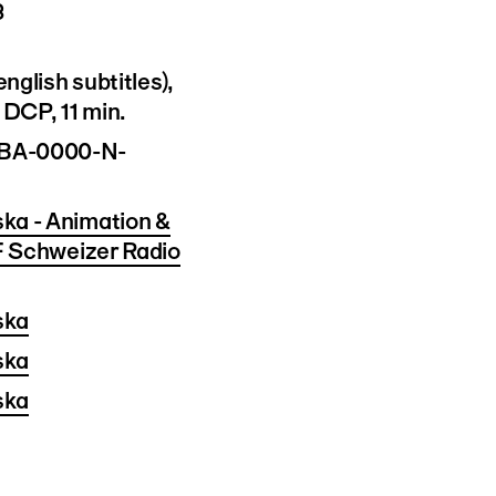
3
english subtitles),
 DCP, 11 min.
BA-0000-N-
ka - Animation &
 Schweizer Radio
ska
ska
ska