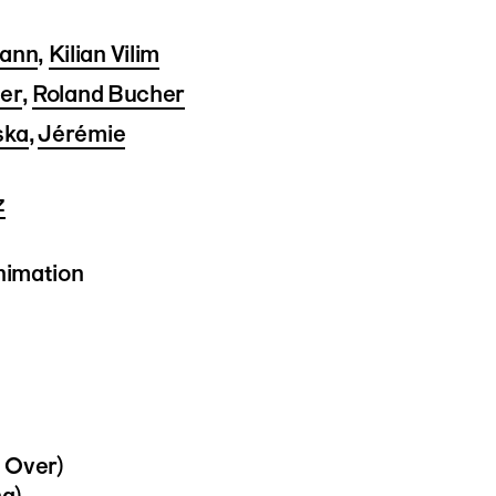
ann
,
Kilian Vilim
er
,
Roland Bucher
ska
,
Jérémie
z
nimation
 Over)
g)