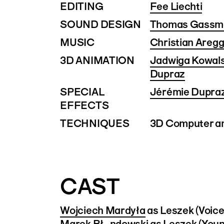
EDITING
Fee Liechti
SOUND DESIGN
Thomas Gassm
MUSIC
Christian Aregg
3D ANIMATION
Jadwiga Kowal
Dupraz
SPECIAL
Jérémie Dupra
EFFECTS
TECHNIQUES
3D Computer a
CAST
Wojciech Mardyła
as Leszek (Voice
Marek Błęndowski
as Leszek (Youn