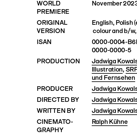
WORLD
November 202
PREMIERE
ORIGINAL
English, Polish (
VERSION
colour and b/w,
ISAN
0000-0004-B6
0000-0000-5
PRODUCTION
Jadwiga Kowals
Illustration
,
SRF
und Fernsehen
PRODUCER
Jadwiga Kowal
DIRECTED BY
Jadwiga Kowal
WRITTEN BY
Jadwiga Kowal
CINEMATO­
Ralph Kühne
GRAPHY