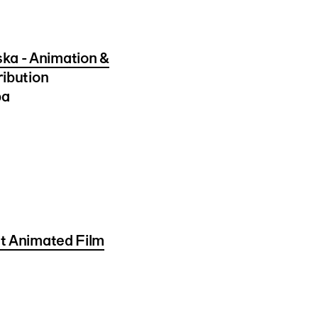
ka - Animation &
ribution
ba
t Animated Film