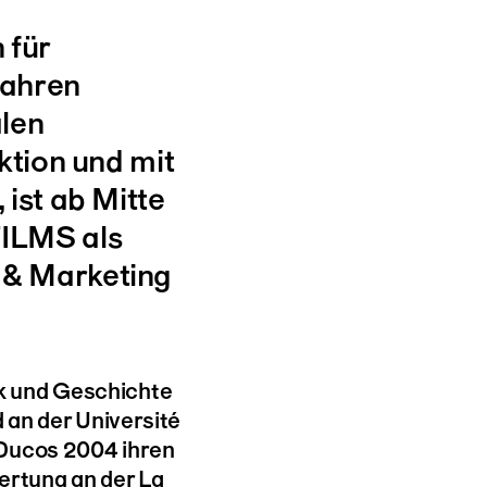
 für
Jahren
alen
ktion und mit
 ist ab Mitte
ILMS als
 & Marketing
k und Geschichte
d an der Université
 Ducos 2004 ihren
ertung an der La