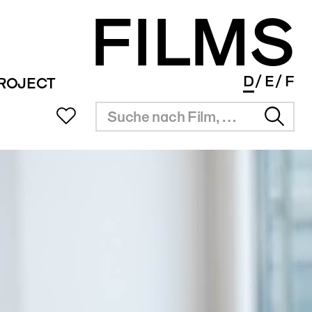
FILMS
D
E
F
PROJECT
UB
SITZUNGSZIMMER
INFOS
SERVICE
ms Portal
Vermietung
Überblick
Festival Agenda
ng
Resultate
Award Agenda
r Filmpreis
Short Film Library
Branchenlinks