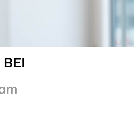
 BEI
eam