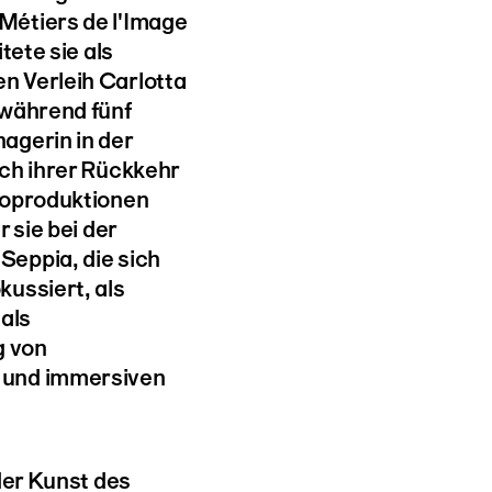
Métiers de l'Image
tete sie als
n Verleih Carlotta
 während fünf
agerin in der
ch ihrer Rückkehr
Koproduktionen
 sie bei der
eppia, die sich
ussiert, als
als
g von
 und immersiven
der Kunst des