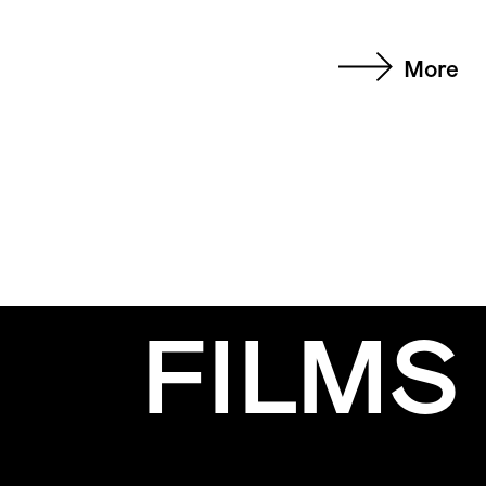
More
FILMS