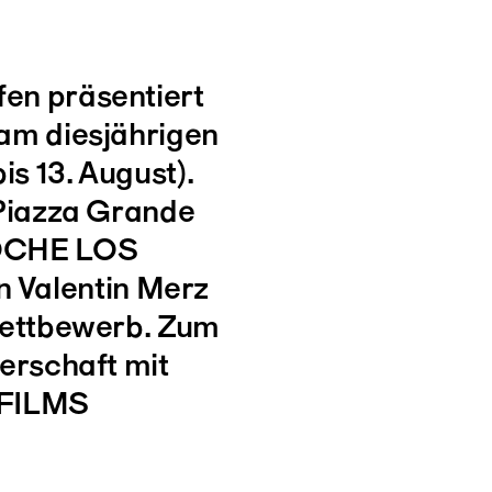
en präsentiert
 am diesjährigen
is 13. August).
 Piazza Grande
NOCHE LOS
Valentin Merz
 Wettbewerb. Zum
nerschaft mit
 FILMS