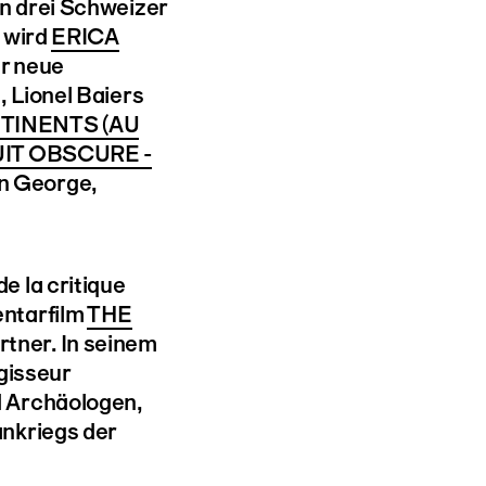
n drei Schweizer
 wird
ERICA
er neue
 Lionel Baiers
TINENTS (AU
IT OBSCURE -
n George,
 la critique
ntarfilm
THE
tner. In seinem
gisseur
 Archäologen,
nkriegs der