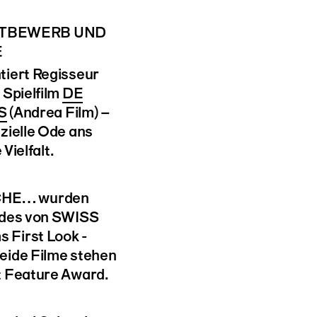
TTBEWERB UND
E
tiert Regisseur
 Spielfilm
DE
S
(Andrea Film) –
zielle Ode ans
Vielfalt.
CHE… wurden
n des von SWISS
 First Look -
eide Filme stehen
t Feature Award.