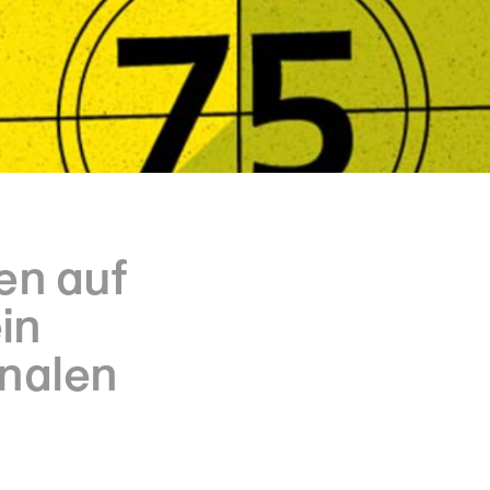
en auf
in
onalen