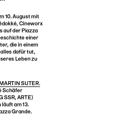
m 10. August mit
édokké, Cineworx
s auf der Piazza
Geschichte einer
er, die in einem
lles dafür tut,
esseres Leben zu
MARTIN SUTER.
é Schäfer
RG SSR, ARTE)
läuft am 13.
iazza Grande.