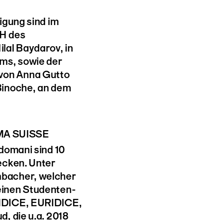
igung sind im
H des
lal Baydarov, in
ms, sowie der
on Anna Gutto
Binoche, an dem
MA SUISSE
domani sind 10
ecken. Unter
hbacher, welcher
inen Studenten-
IDICE, EURIDICE,
, die u.a. 2018