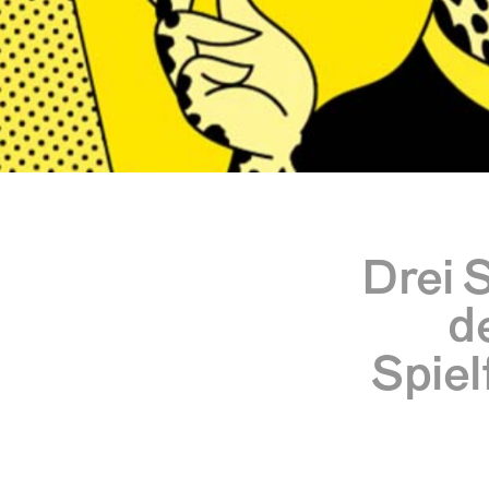
Drei 
d
Spiel