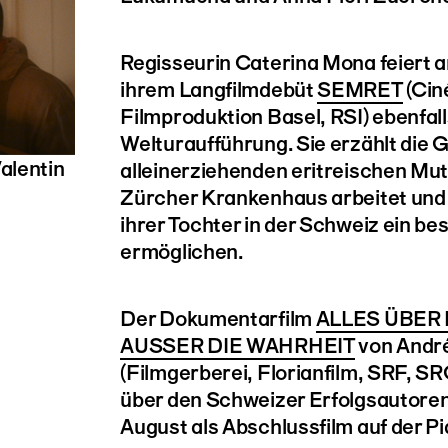
Regisseurin Caterina Mona feiert a
ihrem Langfilmdebüt
SEMRET
(Cin
Filmproduktion Basel, RSI) ebenfall
Welturaufführung. Sie erzählt die 
lentin
alleinerziehenden eritreischen Mutt
Zürcher Krankenhaus arbeitet und a
ihrer Tochter in der Schweiz ein b
ermöglichen.
Der Dokumentarfilm
ALLES ÜBER 
AUSSER DIE WAHRHEIT
von Andr
(Filmgerberei, Florianfilm, SRF, S
über den Schweizer Erfolgsautoren 
August als Abschlussfilm auf der P