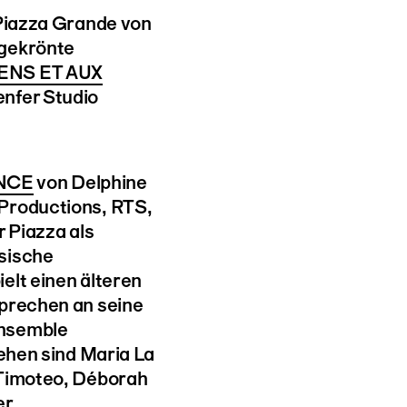
 Piazza Grande von
sgekrönte
ENS ET AUX
enfer Studio
NCE
von Delphine
Productions, RTS,
r Piazza als
sische
elt einen älteren
sprechen an seine
ensemble
sehen sind Maria La
 Timoteo, Déborah
r.