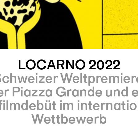
LOCARNO 2022
Schweizer Weltpremier
er Piazza Grande und e
filmdebüt im internati
Wettbewerb