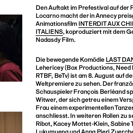
Den Auftakt im Prefestival auf der
Locarno macht der in Annecy prei
Animationsfilm
INTERDIT AUX CHI
ITALIENS
, koproduziert mit dem G
Nadasdy Film.
Die bewegende Komödie
LAST DA
Lehericey (Box Productions, Need 
RTBF, BeTv) ist am 8. August auf de
Weltpremiere zu sehen. Der franzö
Schauspieler François Berléand spi
Witwer, der sich getreu einem Ver
Frau einem experimentellen Tanz
anschliesst. In weiteren Rollen zu 
Ribot, Kacey Mottet-Klein, Sabine
Lukumuena und Anna Pieri Zuerche