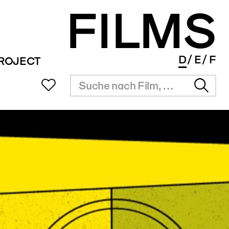
FILMS
D
E
F
PROJECT
UB
SITZUNGSZIMMER
INFOS
SERVICE
ms Portal
Vermietung
Überblick
Festival Agenda
ng
Resultate
Award Agenda
r Filmpreis
Short Film Library
Branchenlinks