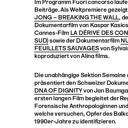
Im Programm Fuori concorso laufe
Beiträge. Als Weltpremiere gezeigt
JONG – BREAKING THE WALL
, d
Dokumentarfilm von Kaspar Kasics,
Cannes-Film
LA DÉRIVE DES CON
SUD)
sowie der Dokumentarfilm
NU
FEUILLETS SAUVAGES
von Sylvai
koproduziert von Alina films.
Die unabhängige Sektion Semaine de
präsentiert den Schweizer Dokume
DNA OF DIGNITY
von Jan Baumgar
ersten langen Film begleitet der Re
Forensische Anthropologinnen und
welche versuchen, Opfer des Balka
1990er-Jahre zu identifizieren.