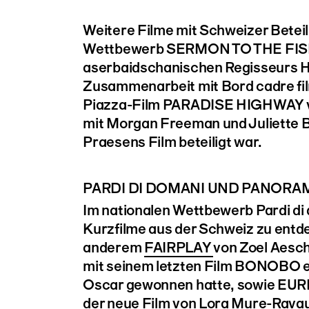
Weitere Filme mit Schweizer Beteil
Wettbewerb SERMON TO THE FIS
aserbaidschanischen Regisseurs Hi
Zusammenarbeit mit Bord cadre fil
Piazza-Film PARADISE HIGHWAY v
mit Morgan Freeman und Juliette 
Praesens Film beteiligt war.
PARDI DI DOMANI UND PANORA
Im nationalen Wettbewerb Pardi di 
Kurzfilme aus der Schweiz zu entd
anderem
FAIRPLAY
von Zoel Aesc
mit seinem letzten Film BONOBO e
Oscar gewonnen hatte, sowie EUR
der neue Film von Lora Mure-Ravaud