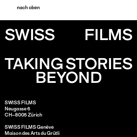
nach oben
SWISS
FILMS
TAKING STORIES
BEYOND
SWISS FILMS
Neugasse 6
CH–8005 Zürich
SWISS FILMS Genève
Maison des Arts du Grütli