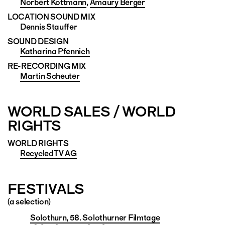
Norbert Kottmann
,
Amaury Berger
LOCATION SOUND MIX
Dennis Stauffer
SOUND DESIGN
Katharina Pfennich
RE-RECORDING MIX
Martin Scheuter
WORLD SALES / WORLD
RIGHTS
WORLD RIGHTS
Recycled TV AG
FESTIVALS
(a selection)
Solothurn, 58. Solothurner Filmtage