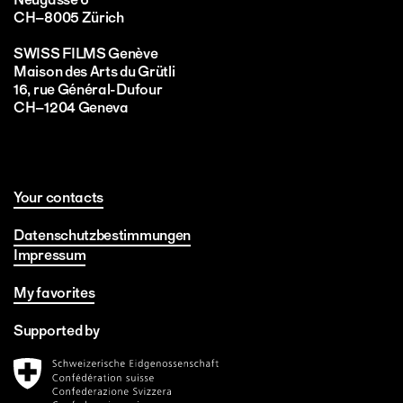
CH–8005 Zürich
SWISS FILMS Genève
Maison des Arts du Grütli
16, rue Général-Dufour
CH–1204 Geneva
Your contacts
Datenschutzbestimmungen
Impressum
My favorites
Supported by