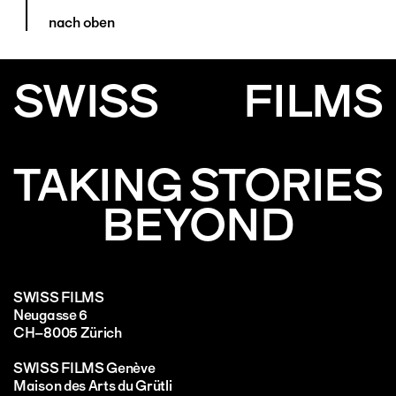
nach oben
SWISS
FILMS
TAKING STORIES
BEYOND
SWISS FILMS
Neugasse 6
CH–8005 Zürich
SWISS FILMS Genève
Maison des Arts du Grütli